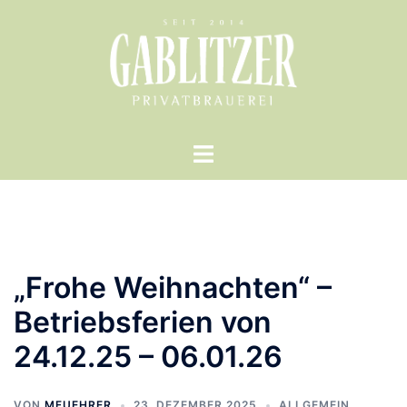
Zum
Inhalt
springen
Menü
umschalten
„Frohe Weihnachten“ –
Betriebsferien von
24.12.25 – 06.01.26
VON
MFUEHRER
23. DEZEMBER 2025
ALLGEMEIN